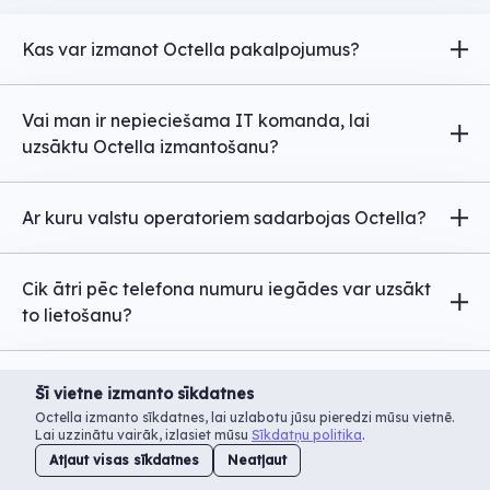
Kas var izmanot Octella pakalpojumus?
Ikviena juridiska persona ar vismaz pieciem
Vai man ir nepieciešama IT komanda, lai
darbiniekiem/operatoriem, kuri izmantos sistēmu.
uzsāktu Octella izmantošanu?
Nē! Viss, kas nepieciešams, ir stabils interneta
Ar kuru valstu operatoriem sadarbojas Octella?
pieslēgums un dators ar austiņām. Par pārējo
parūpēsies mūsu speciālisti.
Mums ir savienojumi ar neskaitāmu valstu
Cik ātri pēc telefona numuru iegādes var uzsākt
operatoriem, lai nodrošinātu pārklājumu visā
to lietošanu?
pasaulē. Gadījumā, ja kāds no maršutiem tevi
neapmierinās, mēs varēsim to ātri nomainīt.
Tas ir atkarīgs no konkrētās valsts operatora. Parasti
Vai es varēšu iegādāties dažādu valstu telefona
numuru lietošanu var uzsākt sākot no dažām
Šī vietne izmanto sīkdatnes
numurus, ja mans ofiss atrodas tikai vienā valstī?
stundām līdz trīs dienām.
Octella izmanto sīkdatnes, lai uzlabotu jūsu pieredzi mūsu vietnē.
Lai uzzinātu vairāk, izlasiet mūsu
Sīkdatņu politika
.
Jā, ir iespējams iegādāties gandrīz jebkuras
Atļaut visas sīkdatnes
Neatļaut
Vai Octella piedāvā klientu atbalstu?
pasaules valsts numurus, lai veiktu un saņemtu