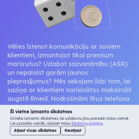
Vēlies īstenot komunikāciju ar saviem
klientiem, izmantojot tikai premium
maršrutus? Uzlabot sazvanāmību (ASR)
un nepalaist garām jaunos
pieprasījumus? Mēs sekojam līdzi tam, lai
saziņa ar klientiem norisinātos maksimāli
augstā līmenī. Nodrošinām tīrus telefona
numurus un kvalitatīvu operatoru
Šī vietne izmanto sīkdatnes
savienojumu.
Octella izmanto sīkdatnes, lai uzlabotu jūsu pieredzi mūsu vietnē.
Lai uzzinātu vairāk, izlasiet mūsu
Sīkdatņu politika
.
Atļaut visas sīkdatnes
Neatļaut